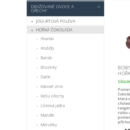
DRAŽOVANÉ OVOCE A
OŘECHY
JOGURTOVÁ POLEVA
HOŘKÁ ČOKOLÁDA
Ananas
Arašídy
Banán
BOBI
Brusinky
HOŘK
Datle
Skla
Kávové zrno
Pomer
čokolá
Kešu ořechy
která 
choles
Lísková jádra
tanger
riziko
Mandle
pomer
příchuť
Meruňky