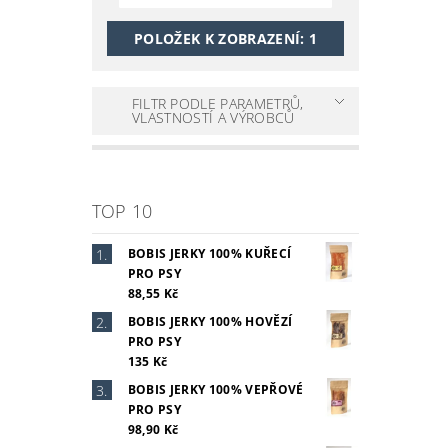
POLOŽEK K ZOBRAZENÍ:
1
FILTR PODLE PARAMETRŮ,
VLASTNOSTÍ A VÝROBCŮ
TOP 10
BOBIS JERKY 100% KUŘECÍ
PRO PSY
88,55 Kč
BOBIS JERKY 100% HOVĚZÍ
PRO PSY
135 Kč
BOBIS JERKY 100% VEPŘOVÉ
PRO PSY
98,90 Kč