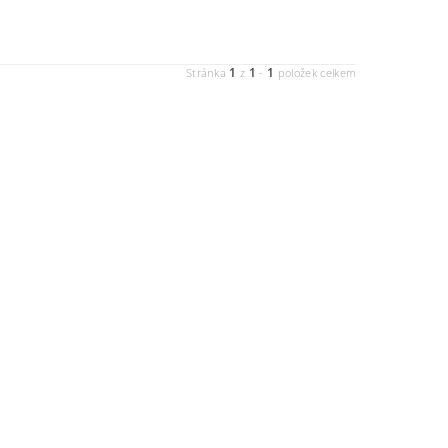
1
1
1
Stránka
z
-
položek celkem