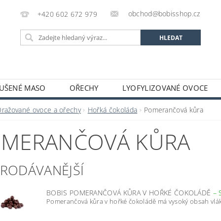
obchod@bobisshop.cz
+420 602 672 979
UŠENÉ MASO
OŘECHY
LYOFYLIZOVANÉ OVOCE
 PROTEINY A SMĚSI
BOBIS BLOG
OBCHODNÍ POD
Dražované ovoce a ořechy
Hořká čokoláda
Pomerančová kůra
MERANČOVÁ KŮRA
PRODÁVANĚJŠÍ
BOBIS POMERANČOVÁ KŮRA V HOŘKÉ ČOKOLÁDĚ
–
Pomerančová kůra v hořké čokoládě má vysoký obsah vlákni