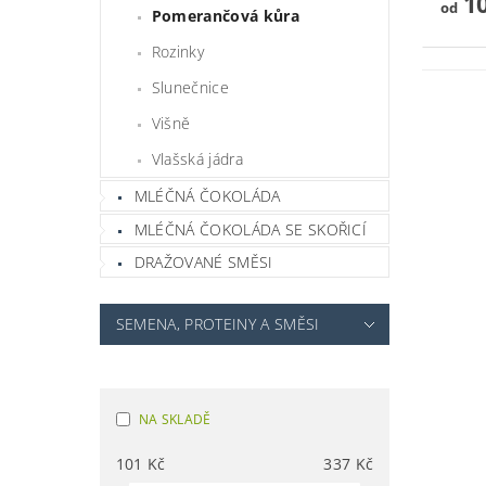
10
od
Pomerančová kůra
Rozinky
Slunečnice
Višně
Vlašská jádra
MLÉČNÁ ČOKOLÁDA
MLÉČNÁ ČOKOLÁDA SE SKOŘICÍ
DRAŽOVANÉ SMĚSI
SEMENA, PROTEINY A SMĚSI
NA SKLADĚ
101
Kč
337
Kč