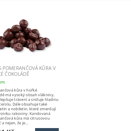
S POMERANČOVÁ KŮRA V
É ČOKOLÁDĚ
dem
ančová kůra v hořké
dě má vysoký obsah vlákniny,
zlepšuje trávení a snižuje hladinu
terolu. Dále obsahuje také
etin a nobiletin, které zmenšují
 vzniku rakoviny. Kandovaná
ančová kůra má citrusovou
 a nejen, že je...