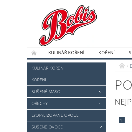
KULINÁŘ KOŘENÍ
KOŘENÍ
S
DRAŽOVANÉ OVOCE A OŘECHY
SEMENA,
KULINÁŘ KOŘENÍ
PO
KOŘENÍ
SUŠENÉ MASO
NEJ
OŘECHY
LYOFYLIZOVANÉ OVOCE
1.
SUŠENÉ OVOCE