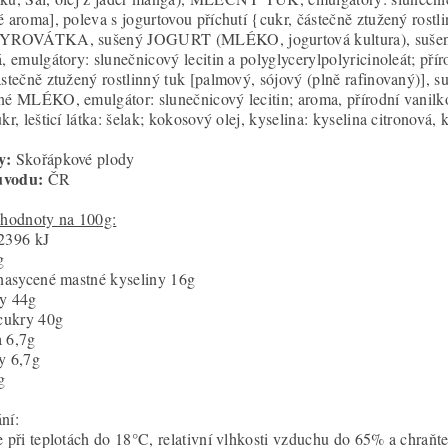
é aroma], poleva s jogurtovou příchutí {cukr, částečně ztužený rostl
SYROVÁTKA, sušený JOGURT (MLÉKO, jogurtová kultura), sušené o
á, emulgátory: slunečnicový lecitin a polyglycerylpolyricinoleát; př
ástečně ztužený rostlinný tuk [palmový, sójový (plně rafinovaný)
né MLÉKO, emulgátor: slunečnicový lecitin; aroma, přírodní vanilko
kr, lešticí látka: šelak; kokosový olej, kyselina: kyselina citronová
y:
Skořápkové plody
ůvodu:
ČR
 hodnoty na 100g:
2396 kJ
g
 nasycené mastné kyseliny 16g
y 44g
 cukry 40g
 6,7g
y 6,7g
g
ní:
e při teplotách do 18°C, relativní vlhkosti vzduchu do 65% a chraňt