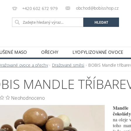
obchod@bobisshop.cz
+420 602 672 979
UŠENÉ MASO
OŘECHY
LYOFYLIZOVANÉ OVOCE
 PROTEINY A SMĚSI
BOBIS BLOG
OBCHODNÍ POD
Dražované ovoce a ořechy
Dražované směsi
BOBIS Mandle tříbare
BIS MANDLE TŘÍBARE
Neohodnoceno
Mandle 
čokolády
na oleje 
toho man