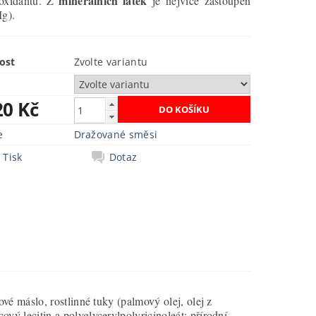
minerálních látek
ioxidantů. Z
je nejvíce zastoupen
Mg).
ost
Zvolte variantu
20 Kč
e
Dražované směsi
Tisk
Dotaz
é máslo, rostlinné tuky (palmový olej, olej z
ý lecitin a polyglycerylpolyricinoleát; přírodní