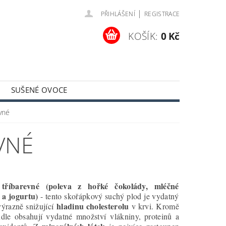
|
PŘIHLÁŠENÍ
REGISTRACE
KOŠÍK:
0 Kč
SUŠENÉ OVOCE
MÍNKY
KONTAKTY
vné
VNÉ
tříbarevné (poleva z hořké čokolády, mléčné
 a jogurtu)
- tento skořápkový suchý plod je vydatný
hladinu cholesterolu
výrazně snižující
v krvi. Kromě
dle obsahují vydatné množství vlákniny, proteinů a