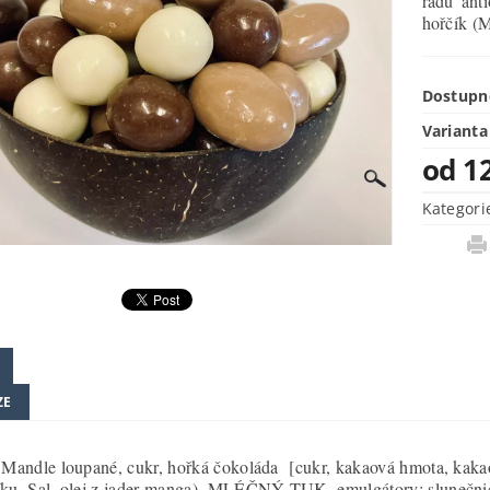
řadu ant
hořčík (
Dostupn
Varianta
od 1
Kategori
ZE
Mandle loupané, cukr, hořká čokoláda [cukr, kakaová hmota, kakaov
ku, Sal, olej z jader manga), MLÉČNÝ TUK, emulgátory: slunečnicov