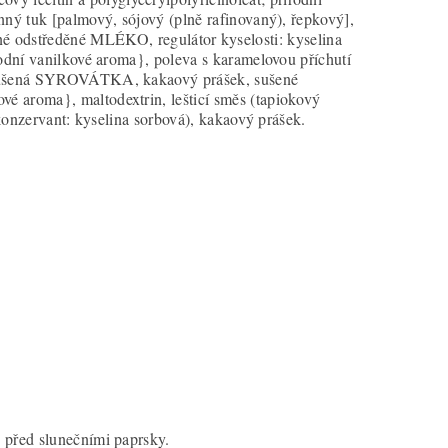
inný tuk [palmový, sójový (plně rafinovaný), řepkový],
dstředěné MLÉKO, regulátor kyselosti: kyselina
írodní vanilkové aroma}, poleva s karamelovou příchutí
], sušená SYROVÁTKA, kakaový prášek, sušené
vé aroma}, maltodextrin, lešticí směs (tapiokový
, konzervant: kyselina sorbová), kakaový prášek.
e před slunečními paprsky.