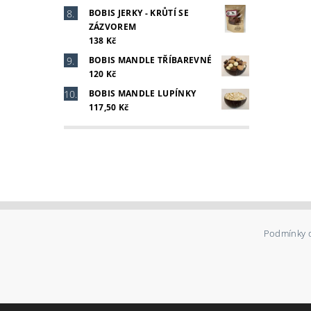
BOBIS JERKY - KRŮTÍ SE
ZÁZVOREM
138 Kč
BOBIS MANDLE TŘÍBAREVNÉ
120 Kč
BOBIS MANDLE LUPÍNKY
117,50 Kč
Podmínky 