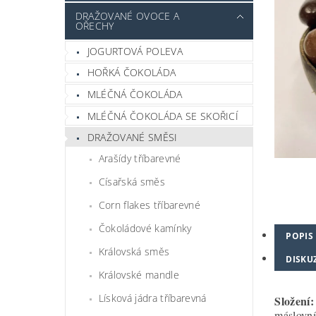
DRAŽOVANÉ OVOCE A
OŘECHY
JOGURTOVÁ POLEVA
HOŘKÁ ČOKOLÁDA
MLÉČNÁ ČOKOLÁDA
MLÉČNÁ ČOKOLÁDA SE SKOŘICÍ
DRAŽOVANÉ SMĚSI
Arašídy tříbarevné
Císařská směs
Corn flakes tříbarevné
Čokoládové kamínky
POPIS
Královská směs
DISKU
Královské mandle
Lísková jádra tříbarevná
Složení:
máslovní