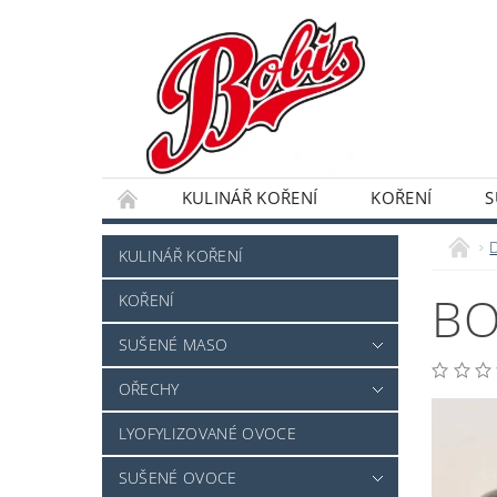
KULINÁŘ KOŘENÍ
KOŘENÍ
S
DRAŽOVANÉ OVOCE A OŘECHY
SEMENA,
KULINÁŘ KOŘENÍ
BO
KOŘENÍ
SUŠENÉ MASO
OŘECHY
LYOFYLIZOVANÉ OVOCE
SUŠENÉ OVOCE