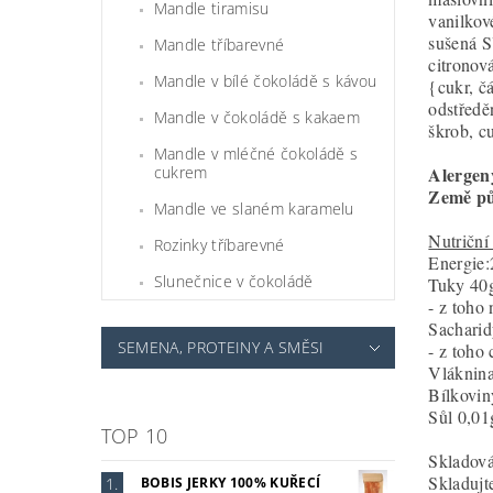
Mandle tiramisu
vanilkov
sušená 
Mandle tříbarevné
citronov
Mandle v bílé čokoládě s kávou
{cukr, č
odstředě
Mandle v čokoládě s kakaem
škrob, cu
Mandle v mléčné čokoládě s
cukrem
Alergen
Země p
Mandle ve slaném karamelu
Nutriční
Rozinky tříbarevné
Energie:
Slunečnice v čokoládě
Tuky 40
- z toho
Sacharid
SEMENA, PROTEINY A SMĚSI
- z toho
Vláknina
Bílkovin
Sůl 0,01
TOP 10
Skladová
Skladujt
BOBIS JERKY 100% KUŘECÍ