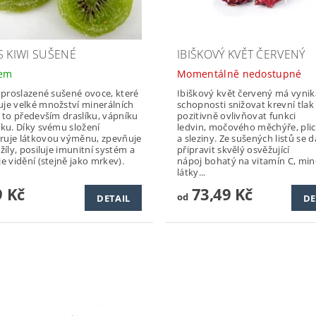
S KIWI SUŠENÉ
IBIŠKOVÝ KVĚT ČERVENÝ
dem
Momentálně nedostupné
e proslazené sušené ovoce, které
Ibiškový květ červený má vynika
je velké množství minerálních
schopnosti snižovat krevní tlak
a to především draslíku, vápníku
pozitivně ovlivňovat funkci
íku. Díky svému složení
ledvin, močového měchýře, plic
uje látkovou výměnu, zpevňuje
a sleziny. Ze sušených listů se d
 žíly, posiluje imunitní systém a
připravit skvělý osvěžující
je vidění (stejně jako mrkev).
nápoj bohatý na vitamín C, min
látky...
 Kč
73,49 Kč
od
DETAIL
DE