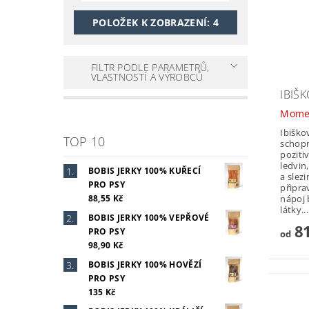
POLOŽEK K ZOBRAZENÍ:
4
FILTR PODLE PARAMETRŮ,
VLASTNOSTÍ A VÝROBCŮ
IBIŠK
Mome
Ibiško
TOP 10
schopn
poziti
ledvin
BOBIS JERKY 100% KUŘECÍ
a slezi
PRO PSY
připrav
nápoj 
88,55 Kč
látky...
BOBIS JERKY 100% VEPŘOVÉ
81
PRO PSY
od
98,90 Kč
BOBIS JERKY 100% HOVĚZÍ
PRO PSY
135 Kč