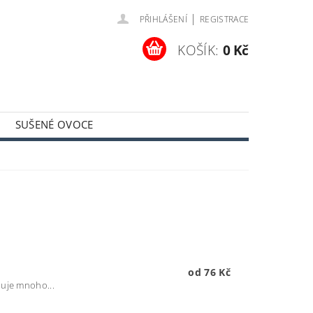
|
PŘIHLÁŠENÍ
REGISTRACE
KOŠÍK:
0 Kč
SUŠENÉ OVOCE
MÍNKY
KONTAKTY
od 76 Kč
huje mnoho...