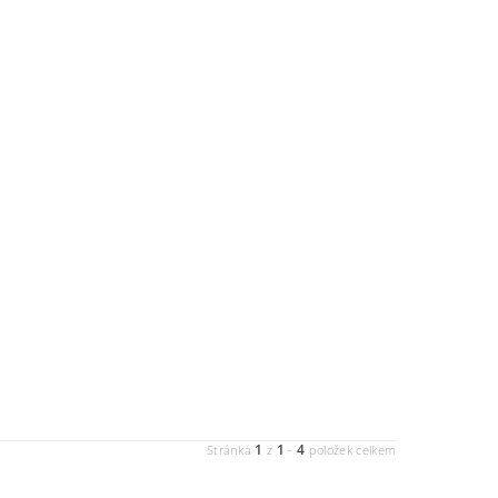
1
1
4
Stránka
z
-
položek celkem