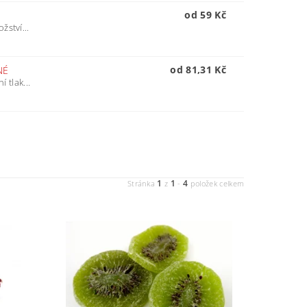
od 59 Kč
žství...
od 81,31 Kč
NÉ
 tlak...
1
1
4
Stránka
z
-
položek celkem