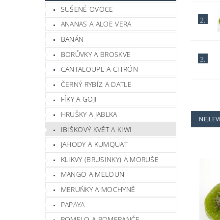
SUŠENÉ OVOCE
2.
ANANAS A ALOE VERA
BANÁN
BORŮVKY A BROSKVE
3.
CANTALOUPE A CITRÓN
ČERNÝ RYBÍZ A DATLE
FÍKY A GOJI
HRUŠKY A JABLKA
NEJLEV
IBIŠKOVÝ KVĚT A KIWI
JAHODY A KUMQUAT
KLIKVY (BRUSINKY) A MORUŠE
MANGO A MELOUN
MERUŇKY A MOCHYNĚ
PAPAYA
POMELO A POMERANČE