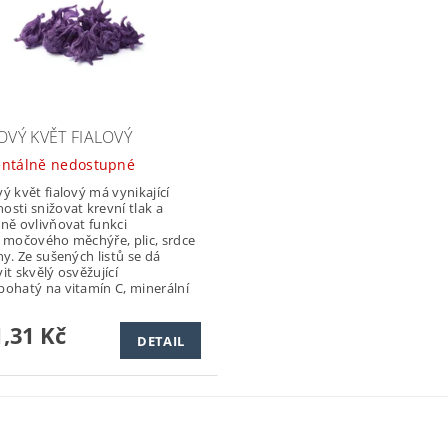
OVÝ KVĚT FIALOVÝ
ntálně nedostupné
vý květ fialový má vynikající
osti snižovat krevní tlak a
vně ovlivňovat funkci
, močového měchýře, plic, srdce
ny. Ze sušených listů se dá
it skvělý osvěžující
bohatý na vitamín C, minerální
,31 Kč
DETAIL