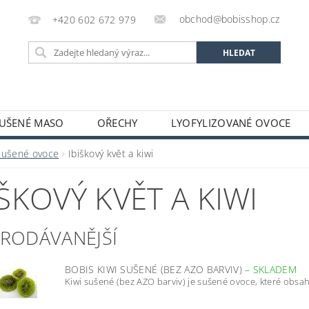
obchod@bobisshop.cz
+420 602 672 979
UŠENÉ MASO
OŘECHY
LYOFYLIZOVANÉ OVOCE
 PROTEINY A SMĚSI
BOBIS BLOG
OBCHODNÍ POD
Sušené ovoce
Ibiškový květ a kiwi
IŠKOVÝ KVĚT A KIWI
PRODÁVANĚJŠÍ
BOBIS KIWI SUŠENÉ (BEZ AZO BARVIV)
–
SKLADEM
Kiwi sušené (bez AZO barviv) je sušené ovoce, které obsa