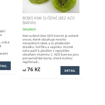
BOBIS KIWI SUŠENÉ (BEZ AZO
BARVIV)
Skladem
jící
 a
Kiwi sušené (bez AZO barviv) je sušené
ovoce, které obsahuje mnoho
, srdce
minerálních látek a to především
á
draslíku, hořčíku a vápníku. Kromě
toho patří k plodům s nejvyšším
erální
obsahem vitamínu C. AZO barviva jsou
potravinářské barvy, které mohou
nepříznivě...
TAIL
76 Kč
od
DETAIL