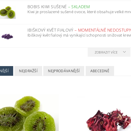
BOBIS KIWI SUŠENÉ
–
SKLADEM
Kiwi je proslazené sušené ovoce, které obsahuje velké mno
IBIŠKOVÝ KVĚT FIALOVÝ
–
MOMENTÁLNĚ NEDOSTUP
Ibiškový květ fialový má vynikající schopnosti snižovat krevní
ZOBRAZIT VÍCE
NĚJŠÍ
NEJDRAŽŠÍ
NEJPRODÁVANĚJŠÍ
ABECEDNĚ