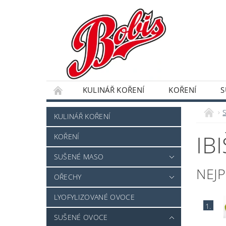
KULINÁŘ KOŘENÍ
KOŘENÍ
S
DRAŽOVANÉ OVOCE A OŘECHY
SEMENA,
KULINÁŘ KOŘENÍ
IB
KOŘENÍ
SUŠENÉ MASO
NEJ
OŘECHY
LYOFYLIZOVANÉ OVOCE
1.
SUŠENÉ OVOCE