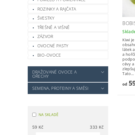
ROZINKY A RAJČATA
ŠVESTKY
BOBI
TŘEŠNĚ A VIŠNĚ
Skla
ZÁZVOR
Kiwi j
obsahu
OVOCNÉ PASTY
látek 
a hořč
BIO-OVOCE
podpor
cévy a
zlepšu
DRAŽOVANÉ OVOCE A
Tato...
OŘECHY
59
od
SEMENA, PROTEINY A SMĚSI
NA SKLADĚ
59
Kč
333
Kč