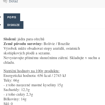
Dotaz
POPIS
DISKUZE
Složení:
jádra para ořechů
Země původu suroviny:
Bolívie / Brazílie
Výrobek může obsahovat stopy arašídů, ostatních
skořápkových plodů a sezamu.
Nevystavujte přímému slunečnímu záření. Skladujte v suchu a
chladu.
Nutriční hodnoty na 100g produktu:
Energetická hodnota: 656 kcal / 2743 kJ
Tuky: 66g
- z toho nasycené mastné kyseliny 15g
Sacharidy: 12,3g
- z toho cukry 2,3g
Bílkoviny: 14g
Sůl: 0