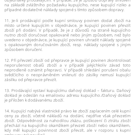
objednávky prodávajícím. V případě, že je způsob dopravy smluven
na základě zvláštního požadavku kupujícího, nese kupující riziko a
případné dodatečné náklady spojené s tímto způsobem dopravy.
11. Je-li prodávající podle kupní smlouvy povinen dodat zboží na
místo určené kupujícím v objednávce, je kupující povinen převzít
zboží při dodání. V případě, že je z důvodů na straně kupujícího
nutno zboží doručovat opakovaně nebo jiným způsobem, než bylo
uvedeno v objednávce, je kupující povinen uhradit náklady spojené
s opakovaným doručováním zboží, resp. náklady spojené s jiným
způsobem doručení.
12. Při převzetí zboží od přepravce je kupující povinen zkontrolovat
neporušenost obalů zboží a v případě jakýchkoliv závad toto
neprodleně oznámit přepravci. V případě shledání porušení obalu
svědčícího o neoprávněném vniknutí do zásilky nemusí kupující
zásilku od přepravce převzít.
13. Prodávající vystaví kupujícímu daňový doklad – fakturu. Daňový
doklad je odeslán na emailovou adresu kupujícího./Daňový doklad
je přiložen k dodávanému zboží.
14. Kupující nabývá vlastnické právo ke zboží zaplacením celé kupní
ceny za zboží, včetně nákladů na dodání, nejdříve však převzetím
zboží. Odpovědnost za nahodilou zkázu, poškození či ztrátu zboží
přechází na kupujícího okamžikem převzetí zboží nebo okamžikem,
kdy měl kupující povinnost zboží převzít, ale v rozporu s kupní