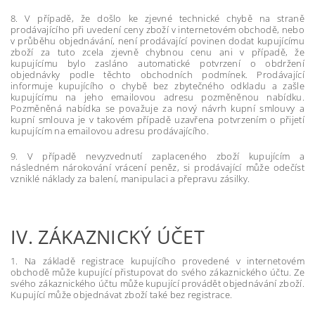
8. V případě, že došlo ke zjevné technické chybě na straně
prodávajícího při uvedení ceny zboží v internetovém obchodě, nebo
v průběhu objednávání, není prodávající povinen dodat kupujícímu
zboží za tuto zcela zjevně chybnou cenu ani v případě, že
kupujícímu bylo zasláno automatické potvrzení o obdržení
objednávky podle těchto obchodních podmínek. Prodávající
informuje kupujícího o chybě bez zbytečného odkladu a zašle
kupujícímu na jeho emailovou adresu pozměněnou nabídku.
Pozměněná nabídka se považuje za nový návrh kupní smlouvy a
kupní smlouva je v takovém případě uzavřena potvrzením o přijetí
kupujícím na emailovou adresu prodávajícího.
9. V případě nevyzvednutí zaplaceného zboží kupujícím a
následném nárokování vrácení peněz, si prodávající může odečíst
vzniklé náklady za balení, manipulaci a přepravu zásilky.
IV.
ZÁKAZNICKÝ ÚČET
1. Na základě registrace kupujícího provedené v internetovém
obchodě může kupující přistupovat do svého zákaznického účtu. Ze
svého zákaznického účtu může kupující provádět objednávání zboží.
Kupující může objednávat zboží také bez registrace.