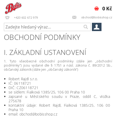
0 Kč
obchod@bobisshop.cz
+420 602 672 979
OBCHODNÍ PODMÍNKY
I. ZÁKLADNÍ USTANOVENÍ
1. Tyto všeobecné obchodní podmínky (dále jen „obchodní
podmínky“) jsou vydané dle § 1751 a násl. zákona č. 89/2012 Sb.,
občanský zákoník (dále jen „občanský zákoník“)
Robert Rajdl s.r.o.
IČ: 06118721
DIČ: CZ06118721
se sídlem: Fialková 1385/25, 106 00 Praha 10
zapsané u
Městského soudu v Praze
, oddíl C, vložka
275678
kontaktní údaje: Robert Rajdl, Fialková 1385/25, 106 00
Praha 10
email: obchod@bobisshop.cz