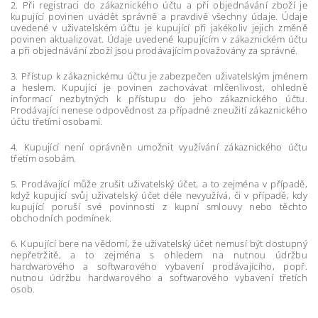
2. Při registraci do zákaznického účtu a při objednávání zboží je
kupující povinen uvádět správně a pravdivě všechny údaje. Údaje
uvedené v uživatelském účtu je kupující při jakékoliv jejich změně
povinen aktualizovat. Údaje uvedené kupujícím v zákaznickém účtu
a při objednávání zboží jsou prodávajícím považovány za správné.
3. Přístup k zákaznickému účtu je zabezpečen uživatelským jménem
a heslem. Kupující je povinen zachovávat mlčenlivost, ohledně
informací nezbytných k přístupu do jeho zákaznického účtu.
Prodávající nenese odpovědnost za případné zneužití zákaznického
účtu třetími osobami.
4. Kupující není oprávněn umožnit využívání zákaznického účtu
třetím osobám.
5. Prodávající může zrušit uživatelský účet, a to zejména v případě,
když kupující svůj uživatelský účet déle nevyužívá, či v případě, kdy
kupující poruší své povinnosti z kupní smlouvy nebo těchto
obchodních podmínek.
6. Kupující bere na vědomí, že uživatelský účet nemusí být dostupný
nepřetržitě, a to zejména s ohledem na nutnou údržbu
hardwarového a softwarového vybavení prodávajícího, popř.
nutnou údržbu hardwarového a softwarového vybavení třetích
osob.