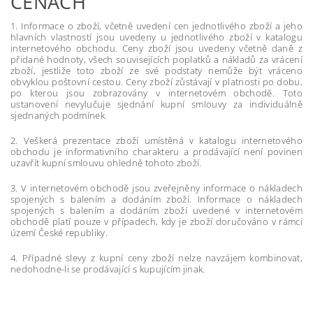
CENÁCH
1. Informace o zboží, včetně uvedení cen jednotlivého zboží a jeho
hlavních vlastností jsou uvedeny u jednotlivého zboží v katalogu
internetového obchodu. Ceny zboží jsou uvedeny včetně daně z
přidané hodnoty, všech souvisejících poplatků a nákladů za vrácení
zboží, jestliže toto zboží ze své podstaty nemůže být vráceno
obvyklou poštovní cestou. Ceny zboží zůstávají v platnosti po dobu,
po kterou jsou zobrazovány v internetovém obchodě. Toto
ustanovení nevylučuje sjednání kupní smlouvy za individuálně
sjednaných podmínek.
2. Veškerá prezentace zboží umístěná v katalogu internetového
obchodu je informativního charakteru a prodávající není povinen
uzavřít kupní smlouvu ohledně tohoto zboží.
3. V internetovém obchodě jsou zveřejněny informace o nákladech
spojených s balením a dodáním zboží. Informace o nákladech
spojených s balením a dodáním zboží uvedené v internetovém
obchodě platí pouze v případech, kdy je zboží doručováno v rámci
území České republiky.
4. Případné slevy z kupní ceny zboží nelze navzájem kombinovat,
nedohodne-li se prodávající s kupujícím jinak.