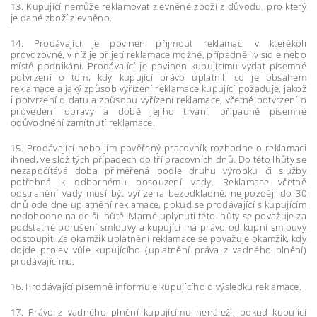
13. Kupující nemůže reklamovat zlevněné zboží z důvodu, pro který
je dané zboží zlevněno.
14. Prodávající je povinen přijmout reklamaci v kterékoli
provozovně, v níž je přijetí reklamace možné, případně i v sídle nebo
místě podnikání. Prodávající je povinen kupujícímu vydat písemné
potvrzení o tom, kdy kupující právo uplatnil, co je obsahem
reklamace a jaký způsob vyřízení reklamace kupující požaduje, jakož
i potvrzení o datu a způsobu vyřízení reklamace, včetně potvrzení o
provedení opravy a době jejího trvání, případně písemné
odůvodnění zamítnutí reklamace.
15. Prodávající nebo jím pověřený pracovník rozhodne o reklamaci
ihned, ve složitých případech do tří pracovních dnů. Do této lhůty se
nezapočítává doba přiměřená podle druhu výrobku či služby
potřebná k odbornému posouzení vady. Reklamace včetně
odstranění vady musí být vyřízena bezodkladně, nejpozději do 30
dnů ode dne uplatnění reklamace, pokud se prodávající s kupujícím
nedohodne na delší lhůtě. Marné uplynutí této lhůty se považuje za
podstatné porušení smlouvy a kupující má právo od kupní smlouvy
odstoupit. Za okamžik uplatnění reklamace se považuje okamžik, kdy
dojde projev vůle kupujícího (uplatnění práva z vadného plnění)
prodávajícímu.
16. Prodávající písemně informuje kupujícího o výsledku reklamace.
17. Právo z vadného plnění kupujícímu nenáleží, pokud kupující