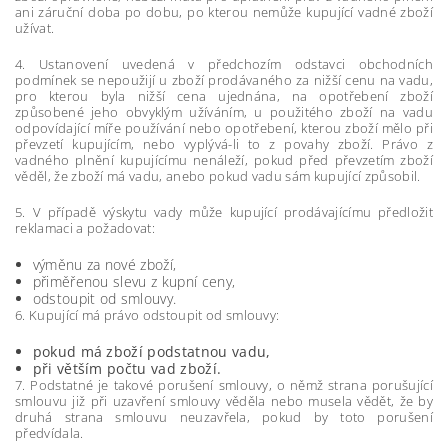
ani záruční doba po dobu, po kterou nemůže kupující vadné zboží
užívat.
4. Ustanovení uvedená v předchozím odstavci obchodních
podmínek se nepoužijí u zboží prodávaného za nižší cenu na vadu,
pro kterou byla nižší cena ujednána, na opotřebení zboží
způsobené jeho obvyklým užíváním, u použitého zboží na vadu
odpovídající míře používání nebo opotřebení, kterou zboží mělo při
převzetí kupujícím, nebo vyplývá-li to z povahy zboží. Právo z
vadného plnění kupujícímu nenáleží, pokud před převzetím zboží
věděl, že zboží má vadu, anebo pokud vadu sám kupující způsobil.
5. V případě výskytu vady může kupující prodávajícímu předložit
reklamaci a požadovat:
výměnu za nové zboží,
přiměřenou slevu z kupní ceny,
odstoupit od smlouvy.
6. Kupující má právo odstoupit od smlouvy:
pokud má zboží podstatnou vadu,
při větším počtu vad zboží.
7. Podstatné je takové porušení smlouvy, o němž strana porušující
smlouvu již při uzavření smlouvy věděla nebo musela vědět, že by
druhá strana smlouvu neuzavřela, pokud by toto porušení
předvídala.