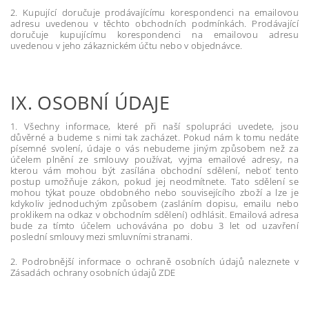
2. Kupující doručuje prodávajícímu korespondenci na emailovou
adresu uvedenou v těchto obchodních podmínkách. Prodávající
doručuje kupujícímu korespondenci na emailovou adresu
uvedenou v jeho zákaznickém účtu nebo v objednávce.
IX.
OSOBNÍ ÚDAJE
1. Všechny informace, které při naší spolupráci uvedete, jsou
důvěrné a budeme s nimi tak zacházet. Pokud nám k tomu nedáte
písemné svolení, údaje o vás nebudeme jiným způsobem než za
účelem plnění ze smlouvy používat, vyjma emailové adresy, na
kterou vám mohou být zasílána obchodní sdělení, neboť tento
postup umožňuje zákon, pokud jej neodmítnete. Tato sdělení se
mohou týkat pouze obdobného nebo souvisejícího zboží a lze je
kdykoliv jednoduchým způsobem (zasláním dopisu, emailu nebo
proklikem na odkaz v obchodním sdělení) odhlásit. Emailová adresa
bude za tímto účelem uchovávána po dobu 3 let od uzavření
poslední smlouvy mezi smluvními stranami.
2. Podrobnější informace o ochraně osobních údajů naleznete v
Zásadách ochrany osobních údajů ZDE