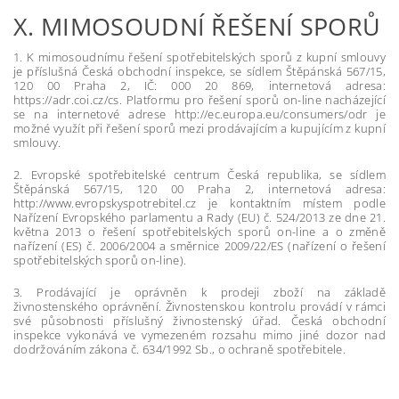
X.
MIMOSOUDNÍ ŘEŠENÍ SPORŮ
1. K mimosoudnímu řešení spotřebitelských sporů z kupní smlouvy
je příslušná Česká obchodní inspekce, se sídlem Štěpánská 567/15,
120 00 Praha 2, IČ: 000 20 869, internetová adresa:
https://adr.coi.cz/cs. Platformu pro řešení sporů on-line nacházející
se na internetové adrese http://ec.europa.eu/consumers/odr je
možné využít při řešení sporů mezi prodávajícím a kupujícím z kupní
smlouvy.
2. Evropské spotřebitelské centrum Česká republika, se sídlem
Štěpánská 567/15, 120 00 Praha 2, internetová adresa:
http://www.evropskyspotrebitel.cz je kontaktním místem podle
Nařízení Evropského parlamentu a Rady (EU) č. 524/2013 ze dne 21.
května 2013 o řešení spotřebitelských sporů on-line a o změně
nařízení (ES) č. 2006/2004 a směrnice 2009/22/ES (nařízení o řešení
spotřebitelských sporů on-line).
3. Prodávající je oprávněn k prodeji zboží na základě
živnostenského oprávnění. Živnostenskou kontrolu provádí v rámci
své působnosti příslušný živnostenský úřad. Česká obchodní
inspekce vykonává ve vymezeném rozsahu mimo jiné dozor nad
dodržováním zákona č. 634/1992 Sb., o ochraně spotřebitele.