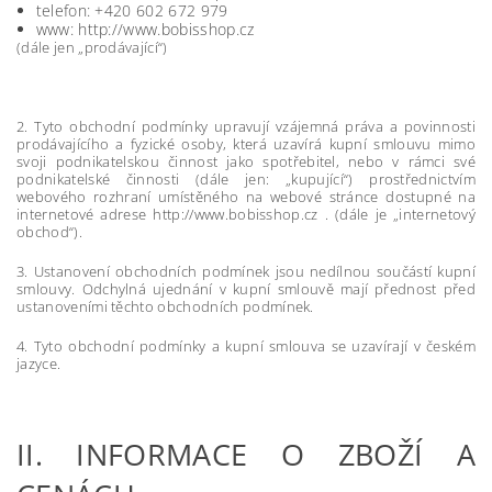
telefon: +420 602 672 979
www: http://www.bobisshop.cz
(dále jen „prodávající“)
2. Tyto obchodní podmínky upravují vzájemná práva a povinnosti
prodávajícího a fyzické osoby, která uzavírá kupní smlouvu mimo
svoji podnikatelskou činnost jako spotřebitel, nebo v rámci své
podnikatelské činnosti (dále jen: „kupující“) prostřednictvím
webového rozhraní umístěného na webové stránce dostupné na
internetové adrese http://www.bobisshop.cz . (dále je „internetový
obchod“).
3. Ustanovení obchodních podmínek jsou nedílnou součástí kupní
smlouvy. Odchylná ujednání v kupní smlouvě mají přednost před
ustanoveními těchto obchodních podmínek.
4. Tyto obchodní podmínky a kupní smlouva se uzavírají v českém
jazyce.
II.
INFORMACE O ZBOŽÍ A