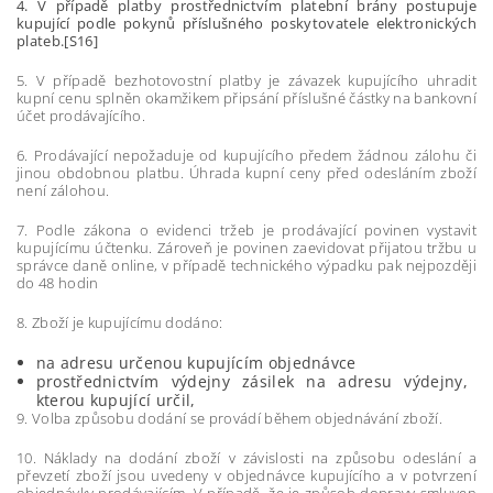
4. V případě platby prostřednictvím platební brány postupuje
kupující podle pokynů příslušného poskytovatele elektronických
plateb.[S16]
5. V případě bezhotovostní platby je závazek kupujícího uhradit
kupní cenu splněn okamžikem připsání příslušné částky na bankovní
účet prodávajícího.
6. Prodávající nepožaduje od kupujícího předem žádnou zálohu či
jinou obdobnou platbu. Úhrada kupní ceny před odesláním zboží
není zálohou.
7. Podle zákona o evidenci tržeb je prodávající povinen vystavit
kupujícímu účtenku. Zároveň je povinen zaevidovat přijatou tržbu u
správce daně online, v případě technického výpadku pak nejpozději
do 48 hodin
8. Zboží je kupujícímu dodáno:
na adresu určenou kupujícím objednávce
prostřednictvím výdejny zásilek na adresu výdejny,
kterou kupující určil,
9.
Volba způsobu dodání se provádí během objednávání zboží.
10. Náklady na dodání zboží v závislosti na způsobu odeslání a
převzetí zboží jsou uvedeny v objednávce kupujícího a v potvrzení