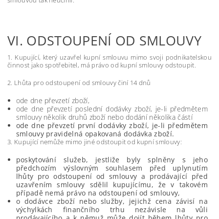
smlouvou tak neučinil.
VI.
ODSTOUPENÍ OD SMLOUVY
1. Kupující, který uzavřel kupní smlouvu mimo svoji podnikatelskou
činnost jako spotřebitel, má právo od kupní smlouvy odstoupit.
2. Lhůta pro odstoupení od smlouvy činí 14 dnů
ode dne převzetí zboží,
ode dne převzetí poslední dodávky zboží, je-li předmětem
smlouvy několik druhů zboží nebo dodání několika částí
ode dne převzetí první dodávky zboží, je-li předmětem
smlouvy pravidelná opakovaná dodávka zboží.
3. Kupující nemůže mimo jiné odstoupit od kupní smlouvy:
poskytování služeb, jestliže byly splněny s jeho
předchozím výslovným souhlasem před uplynutím
lhůty pro odstoupení od smlouvy a prodávající před
uzavřením smlouvy sdělil kupujícímu, že v takovém
případě nemá právo na odstoupení od smlouvy,
o dodávce zboží nebo služby, jejichž cena závisí na
výchylkách finančního trhu nezávisle na vůli
prodávajícího a k němuž může dojít během lhůty pro