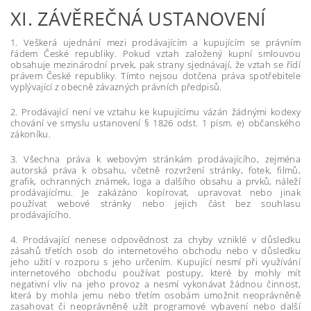
XI.
ZÁVĚREČNÁ USTANOVENÍ
1. Veškerá ujednání mezi prodávajícím a kupujícím se právním
řádem České republiky. Pokud vztah založený kupní smlouvou
obsahuje mezinárodní prvek, pak strany sjednávají, že vztah se řídí
právem České republiky. Tímto nejsou dotčena práva spotřebitele
vyplývající z obecně závazných právních předpisů.
2. Prodávající není ve vztahu ke kupujícímu vázán žádnými kodexy
chování ve smyslu ustanovení § 1826 odst. 1 písm. e) občanského
zákoníku.
3. Všechna práva k webovým stránkám prodávajícího, zejména
autorská práva k obsahu, včetně rozvržení stránky, fotek, filmů,
grafik, ochranných známek, loga a dalšího obsahu a prvků, náleží
prodávajícímu. Je zakázáno kopírovat, upravovat nebo jinak
používat webové stránky nebo jejich část bez souhlasu
prodávajícího.
4. Prodávající nenese odpovědnost za chyby vzniklé v důsledku
zásahů třetích osob do internetového obchodu nebo v důsledku
jeho užití v rozporu s jeho určením. Kupující nesmí při využívání
internetového obchodu používat postupy, které by mohly mít
negativní vliv na jeho provoz a nesmí vykonávat žádnou činnost,
která by mohla jemu nebo třetím osobám umožnit neoprávněně
zasahovat či neoprávněně užít programové vybavení nebo další