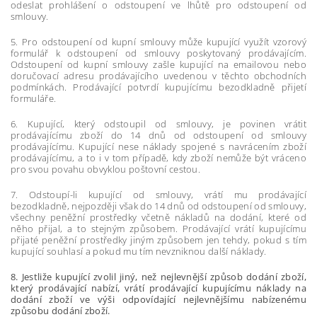
odeslat prohlášení o odstoupení ve lhůtě pro odstoupení od
smlouvy.
5. Pro odstoupení od kupní smlouvy může kupující využít vzorový
formulář k odstoupení od smlouvy poskytovaný prodávajícím.
Odstoupení od kupní smlouvy zašle kupující na emailovou nebo
doručovací adresu prodávajícího uvedenou v těchto obchodních
podmínkách. Prodávající potvrdí kupujícímu bezodkladně přijetí
formuláře.
6. Kupující, který odstoupil od smlouvy, je povinen vrátit
prodávajícímu zboží do 14 dnů od odstoupení od smlouvy
prodávajícímu. Kupující nese náklady spojené s navrácením zboží
prodávajícímu, a to i v tom případě, kdy zboží nemůže být vráceno
pro svou povahu obvyklou poštovní cestou.
7. Odstoupí-li kupující od smlouvy, vrátí mu prodávající
bezodkladně, nejpozději však do 14 dnů od odstoupení od smlouvy,
všechny peněžní prostředky včetně nákladů na dodání, které od
něho přijal, a to stejným způsobem. Prodávající vrátí kupujícímu
přijaté peněžní prostředky jiným způsobem jen tehdy, pokud s tím
kupující souhlasí a pokud mu tím nevzniknou další náklady.
8. Jestliže kupující zvolil jiný, než nejlevnější způsob dodání zboží,
který prodávající nabízí, vrátí prodávající kupujícímu náklady na
dodání zboží ve výši odpovídající nejlevnějšímu nabízenému
způsobu dodání zboží.