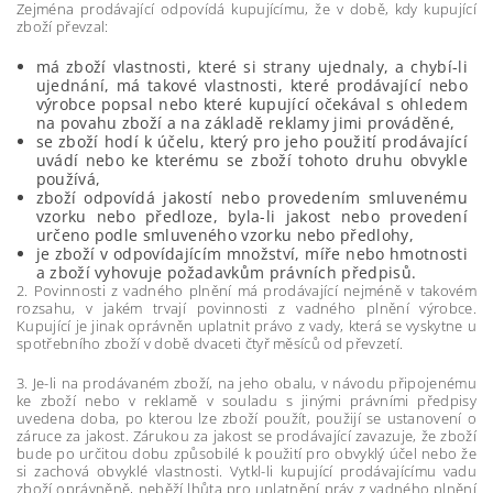
Zejména prodávající odpovídá kupujícímu, že v době, kdy kupující
zboží převzal:
má zboží vlastnosti, které si strany ujednaly, a chybí-li
ujednání, má takové vlastnosti, které prodávající nebo
výrobce popsal nebo které kupující očekával s ohledem
na povahu zboží a na základě reklamy jimi prováděné,
se zboží hodí k účelu, který pro jeho použití prodávající
uvádí nebo ke kterému se zboží tohoto druhu obvykle
používá,
zboží odpovídá jakostí nebo provedením smluvenému
vzorku nebo předloze, byla-li jakost nebo provedení
určeno podle smluveného vzorku nebo předlohy,
je zboží v odpovídajícím množství, míře nebo hmotnosti
a
zboží vyhovuje požadavkům právních předpisů.
2. Povinnosti z vadného plnění má prodávající nejméně v takovém
rozsahu, v jakém trvají povinnosti z vadného plnění výrobce.
Kupující je jinak oprávněn uplatnit právo z vady, která se vyskytne u
spotřebního zboží v době dvaceti čtyř měsíců od převzetí.
3. Je-li na prodávaném zboží, na jeho obalu, v návodu připojenému
ke zboží nebo v reklamě v souladu s jinými právními předpisy
uvedena doba, po kterou lze zboží použít, použijí se ustanovení o
záruce za jakost. Zárukou za jakost se prodávající zavazuje, že zboží
bude po určitou dobu způsobilé k použití pro obvyklý účel nebo že
si zachová obvyklé vlastnosti. Vytkl-li kupující prodávajícímu vadu
zboží oprávněně, neběží lhůta pro uplatnění práv z vadného plnění