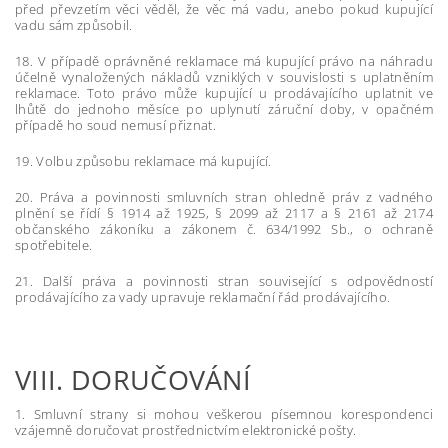
před převzetím věci věděl, že věc má vadu, anebo pokud kupující
vadu sám způsobil.
18. V případě oprávněné reklamace má kupující právo na náhradu
účelně vynaložených nákladů vzniklých v souvislosti s uplatněním
reklamace. Toto právo může kupující u prodávajícího uplatnit ve
lhůtě do jednoho měsíce po uplynutí záruční doby, v opačném
případě ho soud nemusí přiznat.
19. Volbu způsobu reklamace má kupující.
20. Práva a povinnosti smluvních stran ohledně práv z vadného
plnění se řídí § 1914 až 1925, § 2099 až 2117 a § 2161 až 2174
občanského zákoníku a zákonem č. 634/1992 Sb., o ochraně
spotřebitele.
21. Další práva a povinnosti stran související s odpovědností
prodávajícího za vady upravuje reklamační řád prodávajícího.
VIII.
DORUČOVÁNÍ
1. Smluvní strany si mohou veškerou písemnou korespondenci
vzájemně doručovat prostřednictvím elektronické pošty.