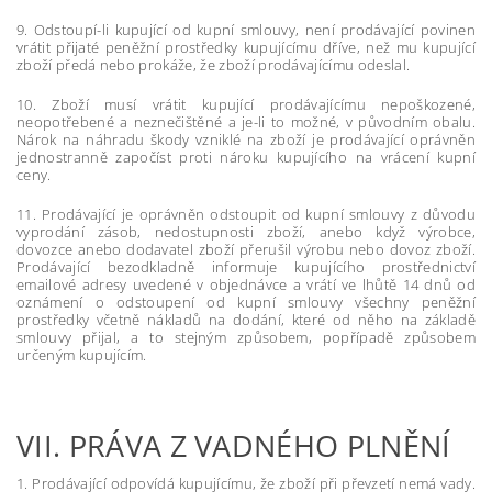
9. Odstoupí-li kupující od kupní smlouvy, není prodávající povinen
vrátit přijaté peněžní prostředky kupujícímu dříve, než mu kupující
zboží předá nebo prokáže, že zboží prodávajícímu odeslal.
10. Zboží musí vrátit kupující prodávajícímu nepoškozené,
neopotřebené a neznečištěné a je-li to možné, v původním obalu.
Nárok na náhradu škody vzniklé na zboží je prodávající oprávněn
jednostranně započíst proti nároku kupujícího na vrácení kupní
ceny.
11. Prodávající je oprávněn odstoupit od kupní smlouvy z důvodu
vyprodání zásob, nedostupnosti zboží, anebo když výrobce,
dovozce anebo dodavatel zboží přerušil výrobu nebo dovoz zboží.
Prodávající bezodkladně informuje kupujícího prostřednictví
emailové adresy uvedené v objednávce a vrátí ve lhůtě 14 dnů od
oznámení o odstoupení od kupní smlouvy všechny peněžní
prostředky včetně nákladů na dodání, které od něho na základě
smlouvy přijal, a to stejným způsobem, popřípadě způsobem
určeným kupujícím.
VII.
PRÁVA Z VADNÉHO PLNĚNÍ
1. Prodávající odpovídá kupujícímu, že zboží při převzetí nemá vady.