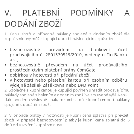
V.
PLATEBNÍ PODMÍNKY A
DODÁNÍ ZBOŽÍ
1. Cenu zboží a případné náklady spojené s dodáním zboží dle
kupní smlouvy může kupující uhradit následujícími způsoby:
bezhotovostně převodem na bankovní účet
prodávajícího č. 2801330519/2010, vedený u Fio Banka
a.s.,
bezhotovostně převodem na účet prodávajícího
prostřednictvím platební brány ComGate,
dobírkou v hotovosti při předání zboží,
v hotovosti nebo platební kartou při osobním odběru
výdejně zásilek Zásilkovna nebo DPD Point
2. Společně s kupní cenou je kupující povinen uhradit prodávajícímu
náklady spojené s balením a dodáním zboží ve smluvené výši. Není-li
dále uvedeno výslovně jinak, rozumí se dále kupní cenou i náklady
spojené s dodáním zboží.
3. V případě platby v hotovosti je kupní cena splatná při převzetí
zboží. V případě bezhotovostní platby je kupní cena splatná do 5
dnů od uzavření kupní smlouvy.