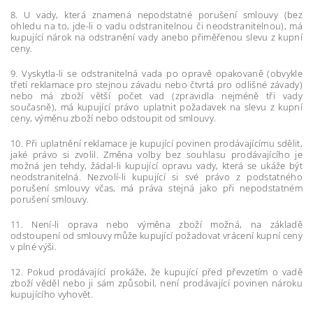
8. U vady, která znamená nepodstatné porušení smlouvy (bez
ohledu na to, jde-li o vadu odstranitelnou či neodstranitelnou), má
kupující nárok na odstranění vady anebo přiměřenou slevu z kupní
ceny.
9. Vyskytla-li se odstranitelná vada po opravě opakovaně (obvykle
třetí reklamace pro stejnou závadu nebo čtvrtá pro odlišné závady)
nebo má zboží větší počet vad (zpravidla nejméně tři vady
současně), má kupující právo uplatnit požadavek na slevu z kupní
ceny, výměnu zboží nebo odstoupit od smlouvy.
10. Při uplatnění reklamace je kupující povinen prodávajícímu sdělit,
jaké právo si zvolil. Změna volby bez souhlasu prodávajícího je
možná jen tehdy, žádal-li kupující opravu vady, která se ukáže být
neodstranitelná. Nezvolí-li kupující si své právo z podstatného
porušení smlouvy včas, má práva stejná jako při nepodstatném
porušení smlouvy.
11. Není-li oprava nebo výměna zboží možná, na základě
odstoupení od smlouvy může kupující požadovat vrácení kupní ceny
v plné výši.
12. Pokud prodávající prokáže, že kupující před převzetím o vadě
zboží věděl nebo ji sám způsobil, není prodávající povinen nároku
kupujícího vyhovět.