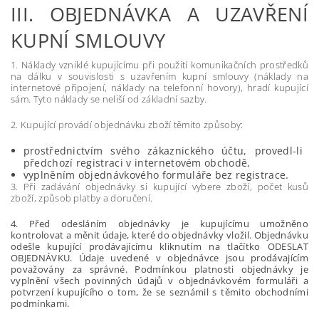
III.
OBJEDNÁVKA A UZAVŘENÍ
KUPNÍ SMLOUVY
1. Náklady vzniklé kupujícímu při použití komunikačních prostředků
na dálku v souvislosti s uzavřením kupní smlouvy (náklady na
internetové připojení, náklady na telefonní hovory), hradí kupující
sám. Tyto náklady se neliší od základní sazby.
2. Kupující provádí objednávku zboží těmito způsoby:
prostřednictvím svého zákaznického účtu, provedl-li
předchozí registraci v internetovém obchodě,
vyplněním objednávkového formuláře bez registrace.
3. Při zadávání objednávky si kupující vybere zboží, počet kusů
zboží, způsob platby a doručení.
4. Před odesláním objednávky je kupujícímu umožněno
kontrolovat a měnit údaje, které do objednávky vložil. Objednávku
odešle kupující prodávajícímu kliknutím na tlačítko ODESLAT
OBJEDNÁVKU. Údaje uvedené v objednávce jsou prodávajícím
považovány za správné. Podmínkou platnosti objednávky je
vyplnění všech povinných údajů v objednávkovém formuláři a
potvrzení kupujícího o tom, že se seznámil s těmito obchodními
podmínkami.