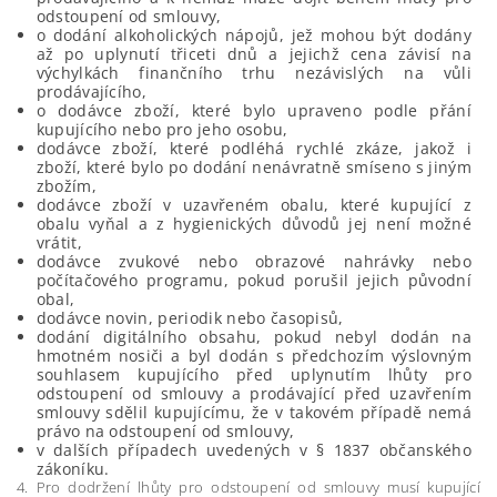
odstoupení od smlouvy,
o dodání alkoholických nápojů, jež mohou být dodány
až po uplynutí třiceti dnů a jejichž cena závisí na
výchylkách finančního trhu nezávislých na vůli
prodávajícího,
o dodávce zboží, které bylo upraveno podle přání
kupujícího nebo pro jeho osobu,
dodávce zboží, které podléhá rychlé zkáze, jakož i
zboží, které bylo po dodání nenávratně smíseno s jiným
zbožím,
dodávce zboží v uzavřeném obalu, které kupující z
obalu vyňal a z hygienických důvodů jej není možné
vrátit,
dodávce zvukové nebo obrazové nahrávky nebo
počítačového programu, pokud porušil jejich původní
obal,
dodávce novin, periodik nebo časopisů,
dodání digitálního obsahu, pokud nebyl dodán na
hmotném nosiči a byl dodán s předchozím výslovným
souhlasem kupujícího před uplynutím lhůty pro
odstoupení od smlouvy a prodávající před uzavřením
smlouvy sdělil kupujícímu, že v takovém případě nemá
právo na odstoupení od smlouvy,
v dalších případech uvedených v § 1837 občanského
zákoníku.
4. Pro dodržení lhůty pro odstoupení od smlouvy musí kupující