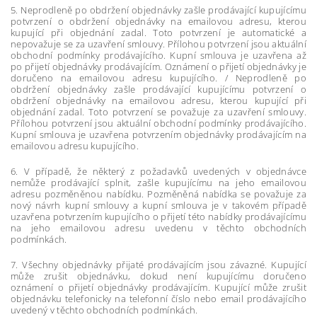
5. Neprodleně po obdržení objednávky zašle prodávající kupujícímu
potvrzení o obdržení objednávky na emailovou adresu, kterou
kupující při objednání zadal. Toto potvrzení je automatické a
nepovažuje se za uzavření smlouvy. Přílohou potvrzení jsou aktuální
obchodní podmínky prodávajícího. Kupní smlouva je uzavřena až
po přijetí objednávky prodávajícím. Oznámení o přijetí objednávky je
doručeno na emailovou adresu kupujícího. / Neprodleně po
obdržení objednávky zašle prodávající kupujícímu potvrzení o
obdržení objednávky na emailovou adresu, kterou kupující při
objednání zadal. Toto potvrzení se považuje za uzavření smlouvy.
Přílohou potvrzení jsou aktuální obchodní podmínky prodávajícího.
Kupní smlouva je uzavřena potvrzením objednávky prodávajícím na
emailovou adresu kupujícího.
6. V případě, že některý z požadavků uvedených v objednávce
nemůže prodávající splnit, zašle kupujícímu na jeho emailovou
adresu pozměněnou nabídku. Pozměněná nabídka se považuje za
nový návrh kupní smlouvy a kupní smlouva je v takovém případě
uzavřena potvrzením kupujícího o přijetí této nabídky prodávajícímu
na jeho emailovou adresu uvedenu v těchto obchodních
podmínkách.
7. Všechny objednávky přijaté prodávajícím jsou závazné. Kupující
může zrušit objednávku, dokud není kupujícímu doručeno
oznámení o přijetí objednávky prodávajícím. Kupující může zrušit
objednávku telefonicky na telefonní číslo nebo email prodávajícího
uvedený v těchto obchodních podmínkách.