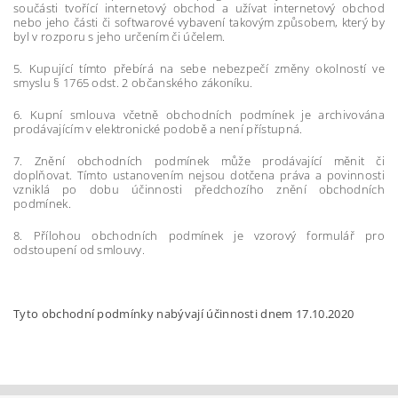
součásti tvořící internetový obchod a užívat internetový obchod
nebo jeho části či softwarové vybavení takovým způsobem, který by
byl v rozporu s jeho určením či účelem.
5. Kupující tímto přebírá na sebe nebezpečí změny okolností ve
smyslu § 1765 odst. 2 občanského zákoníku.
6. Kupní smlouva včetně obchodních podmínek je archivována
prodávajícím v elektronické podobě a není přístupná.
7. Znění obchodních podmínek může prodávající měnit či
doplňovat. Tímto ustanovením nejsou dotčena práva a povinnosti
vzniklá po dobu účinnosti předchozího znění obchodních
podmínek.
8. Přílohou obchodních podmínek je vzorový formulář pro
odstoupení od smlouvy.
Tyto obchodní podmínky nabývají účinnosti dnem 17.10.2020