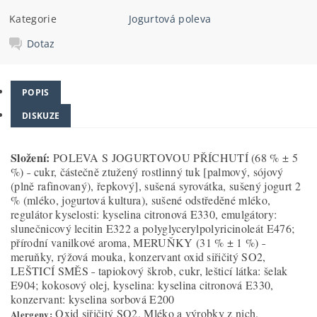
Kategorie
Jogurtová poleva
Dotaz
POPIS
DISKUZE
Složení:
POLEVA S JOGURTOVOU PŘÍCHUTÍ (68 % ± 5
%) ˗ cukr, částečně ztužený rostlinný tuk [palmový, sójový
(plně rafinovaný), řepkový], sušená syrovátka, sušený jogurt 2
% (mléko, jogurtová kultura), sušené odstředěné mléko,
regulátor kyselosti: kyselina citronová E330, emulgátory:
slunečnicový lecitin E322 a polyglycerylpolyricinoleát E476;
přírodní vanilkové aroma, MERUŇKY (31 % ± 1 %) ˗
meruňky, rýžová mouka, konzervant oxid siřičitý SO2,
LEŠTICÍ SMĚS ˗ tapiokový škrob, cukr, lešticí látka: šelak
E904; kokosový olej, kyselina: kyselina citronová E330,
konzervant: kyselina sorbová E200
Oxid siřičitý SO2, Mléko a výrobky z nich.
Alergeny: