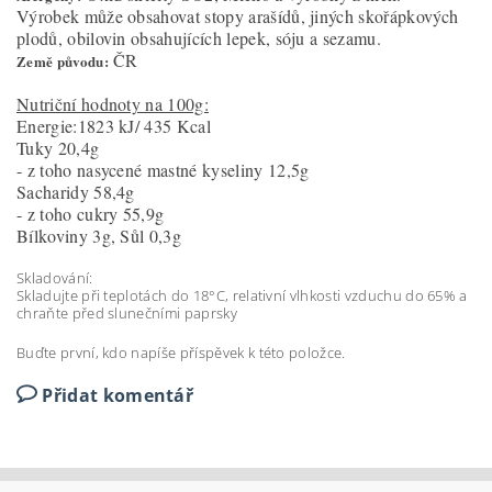
Výrobek může obsahovat stopy arašídů, jiných skořápkových
plodů, obilovin obsahujících lepek, sóju a sezamu.
ČR
Země původu:
Nutriční hodnoty na 100g:
Energie:1823 kJ/ 435 Kcal
Tuky 20,4g
- z toho nasycené mastné kyseliny 12,5g
Sacharidy 58,4g
- z toho cukry 55,9g
Bílkoviny 3g, Sůl 0,3g
Skladování:
Skladujte při teplotách do 18°C, relativní vlhkosti vzduchu do 65% a
chraňte před slunečními paprsky
Buďte první, kdo napíše příspěvek k této položce.
Přidat komentář