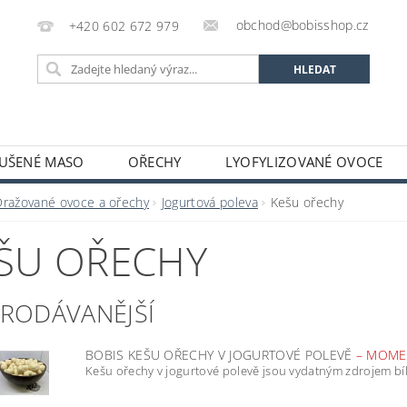
obchod@bobisshop.cz
+420 602 672 979
UŠENÉ MASO
OŘECHY
LYOFYLIZOVANÉ OVOCE
 PROTEINY A SMĚSI
BOBIS BLOG
OBCHODNÍ POD
Dražované ovoce a ořechy
Jogurtová poleva
Kešu ořechy
ŠU OŘECHY
PRODÁVANĚJŠÍ
BOBIS KEŠU OŘECHY V JOGURTOVÉ POLEVĚ
–
MOME
Kešu ořechy v jogurtové polevě jsou vydatným zdrojem bílk