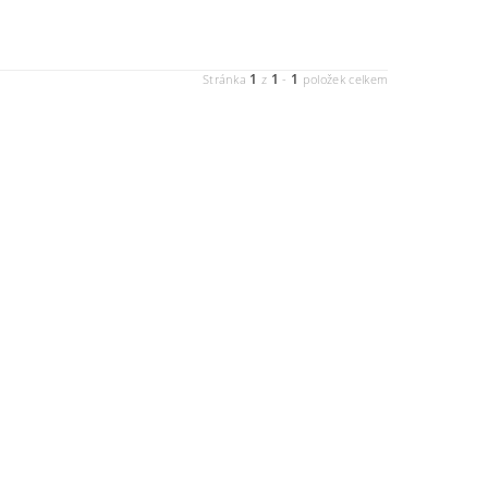
1
1
1
Stránka
z
-
položek celkem