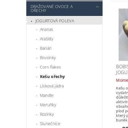
DRAŽOVANÉ OVOCE A
OŘECHY
JOGURTOVÁ POLEVA
Ananas
Arašídy
Banán
Brusinky
BOBI
Corn flakes
JOGU
Kešu ořechy
Mome
Lísková jádra
Kešu o
vydatn
Mandle
důleži
aktivi
Meruňky
obsahu
plod p
Rozinky
který 
buněk 
Slunečnice