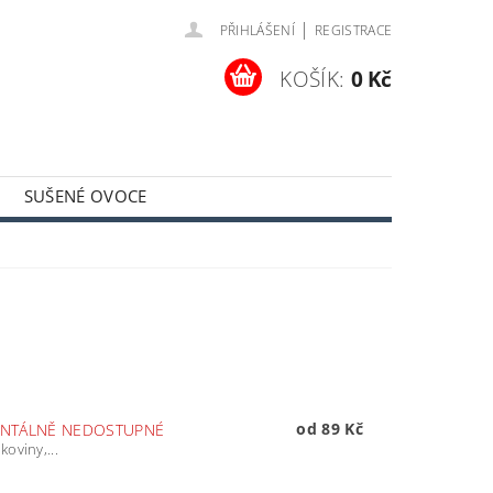
|
PŘIHLÁŠENÍ
REGISTRACE
KOŠÍK:
0 Kč
SUŠENÉ OVOCE
MÍNKY
KONTAKTY
od 89 Kč
NTÁLNĚ NEDOSTUPNÉ
oviny,...