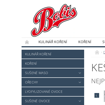
KULINÁŘ KOŘENÍ
KOŘENÍ
S
DRAŽOVANÉ OVOCE A OŘECHY
SEMENA,
KULINÁŘ KOŘENÍ
KE
KOŘENÍ
SUŠENÉ MASO
NEJ
OŘECHY
LYOFYLIZOVANÉ OVOCE
1.
SUŠENÉ OVOCE