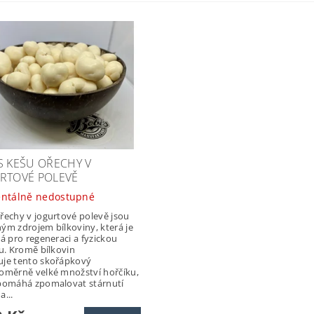
S KEŠU OŘECHY V
RTOVÉ POLEVĚ
ntálně nedostupné
řechy v jogurtové polevě jsou
ým zdrojem bílkoviny, která je
tá pro regeneraci a fyzickou
tu. Kromě bílkovin
je tento skořápkový
oměrně velké množství hořčíku,
pomáhá zpomalovat stárnutí
a...