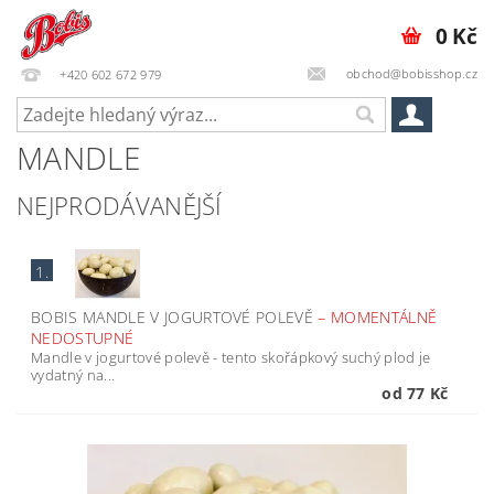
0 Kč
obchod@bobisshop.cz
+420 602 672 979
MANDLE
NEJPRODÁVANĚJŠÍ
1.
BOBIS MANDLE V JOGURTOVÉ POLEVĚ
–
MOMENTÁLNĚ
NEDOSTUPNÉ
Mandle v jogurtové polevě - tento skořápkový suchý plod je
vydatný na...
od 77 Kč