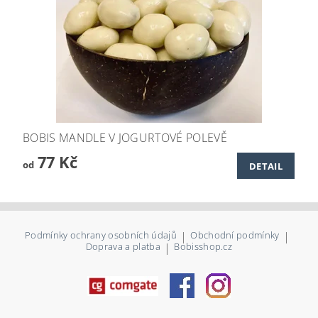
BOBIS MANDLE V JOGURTOVÉ POLEVĚ
77 Kč
od
DETAIL
Podmínky ochrany osobních údajů
|
Obchodní podmínky
|
Doprava a platba
|
Bobisshop.cz