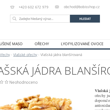
obchod@bobisshop.cz
+420 602 672 979
UŠENÉ MASO
OŘECHY
LYOFYLIZOVANÉ OVOCE
 PROTEINY A SMĚSI
BOBIS BLOG
OBCHODNÍ POD
Ořechy
Vlašské ořechy
Vlašská jádra blanšírovaná
AŠSKÁ JÁDRA BLANŠÍ
Neohodnoceno
Vlašská 
ořechy js
doporučov
antioxida