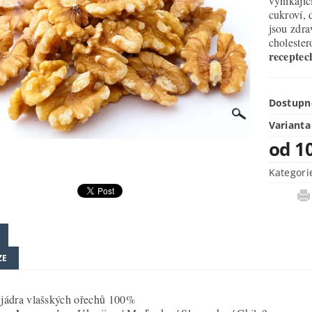
vynikajíc
cukroví, 
jsou zdra
cholester
receptec
Dostupn
Varianta
od 1
Kategori
ZE
jádra vlašských ořechů 100%