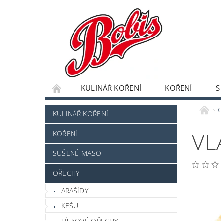
KULINÁŘ KOŘENÍ
KOŘENÍ
S
DRAŽOVANÉ OVOCE A OŘECHY
SEMENA,
KULINÁŘ KOŘENÍ
VL
KOŘENÍ
SUŠENÉ MASO
OŘECHY
ARAŠÍDY
KEŠU
LÍSKOVÉ OŘECHY