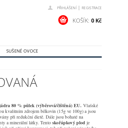
|
PŘIHLÁŠENÍ
REGISTRACE
KOŠÍK:
0 Kč
SUŠENÉ OVOCE
MÍNKY
KONTAKTY
ROVANÁ
jádra 80 % půlek (výběrová/čištěná) EU.
Vlašské
ou kvalitním zdrojem bílkovin (15g ve 100g) a jsou
ány při redukční dietě. Dále jsou bohaté na
skořápkový plod
nty a minerální látky. Tento
je