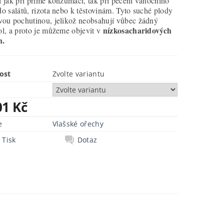
í jak při přímé konzumaci, tak při pečení vánočního
do salátů, rizota nebo k těstovinám. Tyto suché plody
vou pochutinou, jelikož neobsahují vůbec žádný
nízkosacharidových
ol, a proto je můžeme objevit v
h.
ost
Zvolte variantu
01 Kč
e
Vlašské ořechy
Tisk
Dotaz