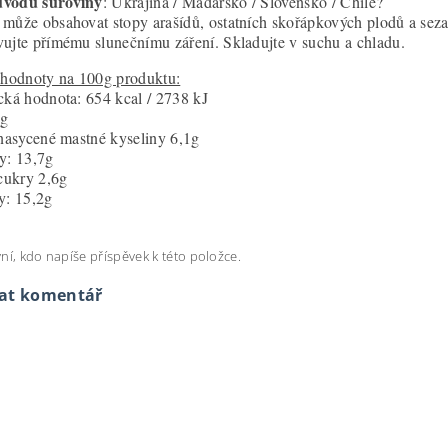
vodu suroviny
: Ukrajina / Maďarsko / Slovensko / Chile?
může obsahovat stopy arašídů, ostatních skořápkových plodů a sez
ujte přímému slunečnímu záření. Skladujte v suchu a chladu.
 hodnoty na 100g produktu:
cká hodnota: 654 kcal / 2738 kJ
5g
 nasycené mastné kyseliny 6,1g
y: 13,7g
 cukry 2,6g
y: 15,2g
ní, kdo napíše příspěvek k této položce.
dat komentář