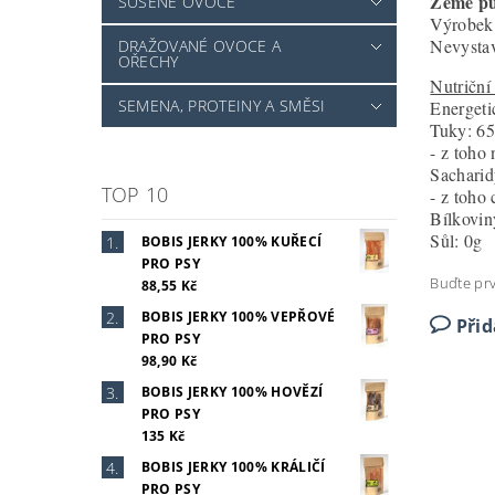
Země pů
SUŠENÉ OVOCE
Výrobek 
Nevystav
DRAŽOVANÉ OVOCE A
OŘECHY
Nutriční
SEMENA, PROTEINY A SMĚSI
Energeti
Tuky: 6
- z toho
Sacharid
TOP 10
- z toho
Bílkovin
Sůl: 0g
BOBIS JERKY 100% KUŘECÍ
PRO PSY
Buďte prv
88,55 Kč
BOBIS JERKY 100% VEPŘOVÉ
Při
PRO PSY
98,90 Kč
BOBIS JERKY 100% HOVĚZÍ
PRO PSY
135 Kč
BOBIS JERKY 100% KRÁLIČÍ
PRO PSY