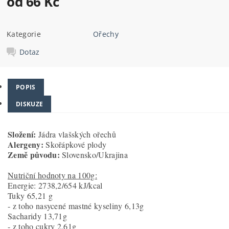
od 66 Kč
Kategorie
Ořechy
Dotaz
POPIS
DISKUZE
Složení:
Jádra vlašských ořechů
Alergeny:
Skořápkové plody
Země původu:
Slovensko/Ukrajina
Nutriční hodnoty na 100g:
Energie: 2738,2/654 kJ/kcal
Tuky 65,21 g
- z toho nasycené mastné kyseliny 6,13g
Sacharidy 13,71g
- z toho cukry 2,61g