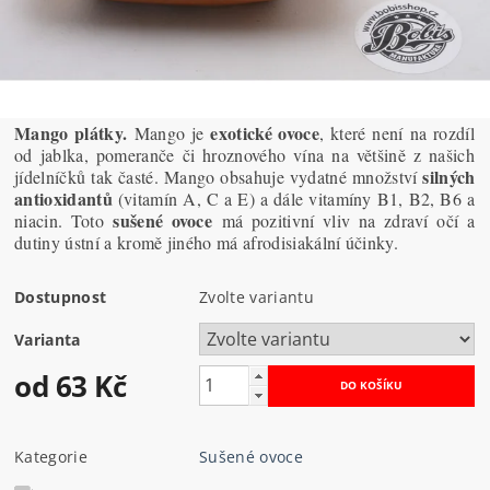
Mango plátky.
exotické ovoce
Mango je
, které není na rozdíl
od jablka, pomeranče či hroznového vína na většině z našich
silných
jídelníčků tak časté. Mango obsahuje vydatné množství
antioxidantů
(vitamín A, C a E) a dále vitamíny B1, B2, B6 a
sušené ovoce
niacin. Toto
má pozitivní vliv na zdraví očí a
dutiny ústní a kromě jiného má afrodisiakální účinky.
Dostupnost
Zvolte variantu
Varianta
od 63 Kč
Kategorie
Sušené ovoce