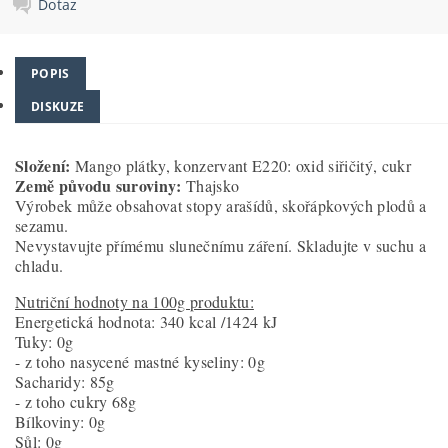
Dotaz
POPIS
DISKUZE
Složení:
Mango plátky, konzervant E220: oxid siřičitý, cukr
Země původu suroviny:
Thajsko
Výrobek může obsahovat stopy arašídů, skořápkových plodů a
sezamu.
Nevystavujte přímému slunečnímu záření. Skladujte v suchu a
chladu.
Nutriční hodnoty na 100g produktu:
Energetická hodnota: 340 kcal /1424 kJ
Tuky: 0g
- z toho nasycené mastné kyseliny: 0g
Sacharidy: 85g
- z toho cukry 68g
Bílkoviny: 0g
Sůl: 0g