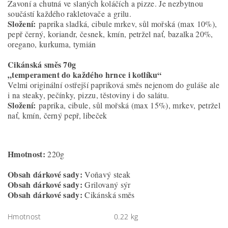
Zavoní a chutná ve slaných koláčích a pizze. Je nezbytnou
součástí každého rakletovače a grilu.
Složení:
paprika sladká, cibule mrkev, sůl mořská (max 10%),
pepř černý, koriandr, česnek, kmín, petržel nať, bazalka 20%,
oregano, kurkuma, tymián
Cikánská směs 70g
„temperament do každého hrnce i kotlíku“
Velmi originální ostřejší papriková směs nejenom do guláše ale
i na steaky, pečínky, pizzu, těstoviny i do salátu.
Složení:
paprika, cibule, sůl mořská (max 15%), mrkev, petržel
nať, kmín, černý pepř, libeček
Hmotnost:
220g
Obsah dárkové sady:
Voňavý steak
Obsah dárkové sady:
Grilovaný sýr
Obsah dárkové sady:
Cikánská směs
Hmotnost
0.22 kg