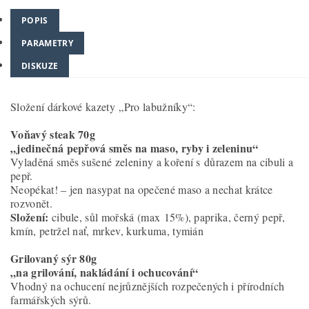
POPIS
PARAMETRY
DISKUZE
Složení dárkové kazety „Pro labužníky“:
Voňavý steak 70g
„jedinečná pepřová směs na maso, ryby i zeleninu“
Vyladěná směs sušené zeleniny a koření s důrazem na cibuli a
pepř.
Neopékat! – jen nasypat na opečené maso a nechat krátce
rozvonět.
Složení:
cibule, sůl mořská (max 15%), paprika, černý pepř,
kmín, petržel nať, mrkev, kurkuma, tymián
Grilovaný sýr 80g
„na grilování, nakládání i ochucování“
Vhodný na ochucení nejrůznějších rozpečených i přírodních
farmářských sýrů.