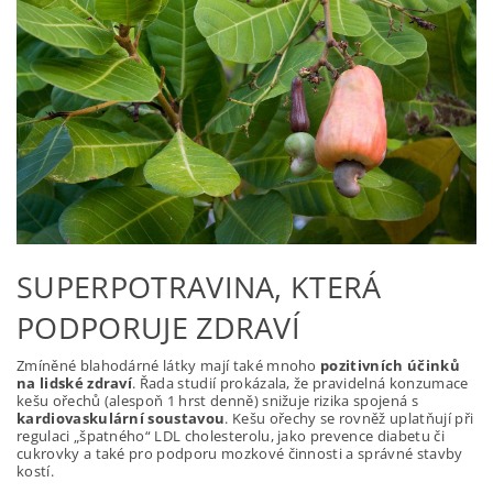
SUPERPOTRAVINA, KTERÁ
PODPORUJE ZDRAVÍ
Zmíněné blahodárné látky mají také mnoho
pozitivních účinků
na lidské zdraví
. Řada studií prokázala, že pravidelná konzumace
kešu ořechů (alespoň 1 hrst denně) snižuje rizika spojená s
kardiovaskulární soustavou
. Kešu ořechy se rovněž uplatňují při
regulaci „špatného“ LDL cholesterolu, jako prevence diabetu či
cukrovky a také pro podporu mozkové činnosti a správné stavby
kostí.