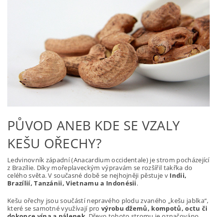
PŮVOD ANEB KDE SE VZALY
KEŠU OŘECHY?
Ledvinovník západní (Anacardium occidentale) je strom pocházející
z Brazílie. Díky mořeplaveckým výpravám se rozšířil takřka do
celého světa. V současné době se nejhojněji pěstuje v
Indii,
Brazílií, Tanzánii, Vietnamu a Indonésii
.
Kešu ořechy jsou součástí nepravého plodu zvaného „kešu jablka“,
které se samotné využívají pro
výrobu džemů, kompotů, octu či
dokonce vína a pálenek
. Dřevo tohoto stromu je označováno