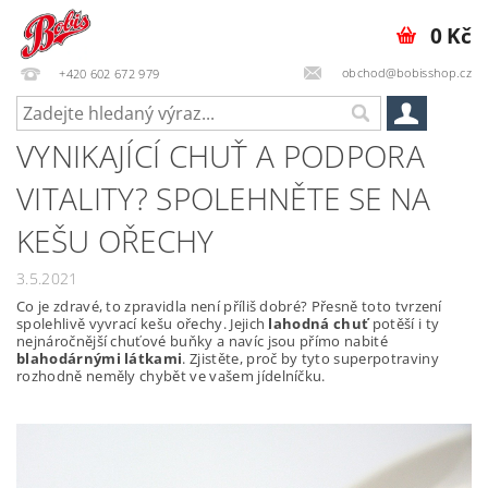
0 Kč
obchod@bobisshop.cz
+420 602 672 979
VYNIKAJÍCÍ CHUŤ A PODPORA
VITALITY? SPOLEHNĚTE SE NA
KEŠU OŘECHY
3.5.2021
Co je zdravé, to zpravidla není příliš dobré? Přesně toto tvrzení
spolehlivě vyvrací kešu ořechy. Jejich
lahodná chuť
potěší i ty
nejnáročnější chuťové buňky a navíc jsou přímo nabité
blahodárnými látkami
. Zjistěte, proč by tyto superpotraviny
rozhodně neměly chybět ve vašem jídelníčku.