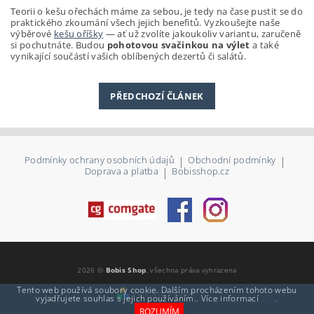
Teorii o kešu ořechách máme za sebou, je tedy na čase pustit se do
praktického zkoumání všech jejich benefitů. Vyzkoušejte naše
výběrové
kešu oříšky
— ať už zvolíte jakoukoliv variantu, zaručeně
si pochutnáte. Budou
pohotovou svačinkou na výlet
a také
vynikající součástí vašich oblíbených dezertů či salátů.
PŘEDCHOZÍ ČLÁNEK
Podmínky ochrany osobních údajů
|
Obchodní podmínky
|
Doprava a platba
|
Bobisshop.cz
2026 ©
Bobis Shop
, všechna práva vyhrazena
Tento web používá soubory cookie. Dalším procházením tohoto webu
Vytvořil Shoptet
vyjadřujete souhlas s jejich používáním.. Více informací
zde
.
ROZUMÍM