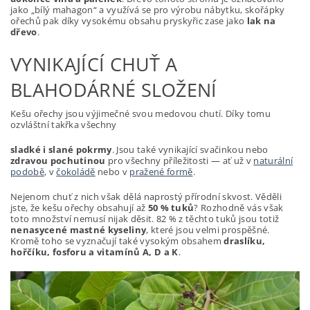
jako „bílý mahagon“ a využívá se pro výrobu nábytku, skořápky
ořechů pak díky vysokému obsahu pryskyřic zase jako
lak na
dřevo
.
VYNIKAJÍCÍ CHUŤ A
BLAHODÁRNÉ SLOŽENÍ
Kešu ořechy jsou výjimečné svou medovou chutí. Díky tomu
ozvláštní takřka všechny
sladké i slané pokrmy
. Jsou také vynikající svačinkou nebo
zdravou pochutinou
pro všechny příležitosti — ať už v
naturální
podobě
, v
čokoládě
nebo v
pražené formě
.
Nejenom chuť z nich však dělá naprostý přírodní skvost. Věděli
jste, že kešu ořechy obsahují až
50 % tuků
? Rozhodně vás však
toto množství nemusí nijak děsit. 82 % z těchto tuků jsou totiž
nenasycené mastné kyseliny
, které jsou velmi prospěšné.
Kromě toho se vyznačují také vysokým obsahem
draslíku,
hořčíku, fosforu a vitamínů A, D a K
.